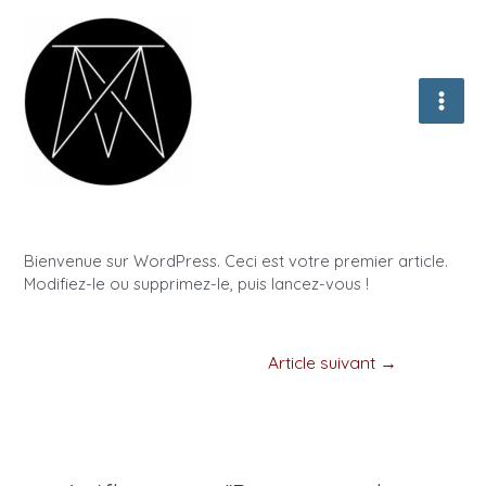
Aller
au
contenu
MAI
ME
Bienvenue sur WordPress. Ceci est votre premier article.
Modifiez-le ou supprimez-le, puis lancez-vous !
Navigation
Article suivant
→
de
l’article