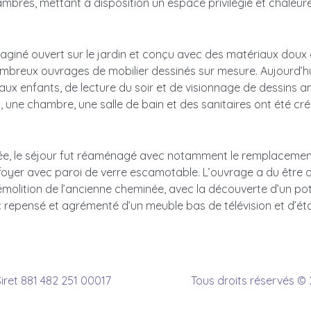
mbres, mettant à disposition un espace privilégié et chaleur
aginé ouvert sur le jardin et conçu avec des matériaux doux
mbreux ouvrages de mobilier dessinés sur mesure. Aujourd’hui
aux enfants, de lecture du soir et de visionnage de dessins a
, une chambre, une salle de bain et des sanitaires ont été c
ée, le séjour fut réaménagé avec notamment le remplacement
foyer avec paroi de verre escamotable. L’ouvrage a du être 
émolition de l’ancienne cheminée, avec la découverte d’un po
 repensé et agrémenté d’un meuble bas de télévision et d’ét
Siret 881 482 251 00017
Tous droits réservés © 