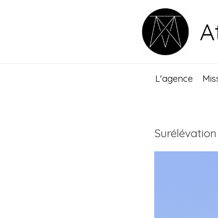
Aller
au
A
contenu
L'agence
Mis
Surélévation