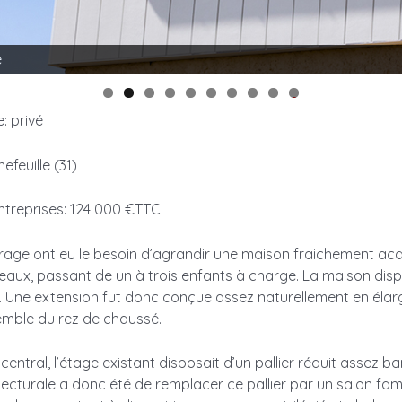
e
0
: privé
efeuille (31)
ntreprises: 124 000 €TTC
rage ont eu le besoin d’agrandir une maison fraichement acq
aux, passant de un à trois enfants à charge. La maison dispo
l. Une extension fut donc conçue assez naturellement en élarg
semble du rez de chaussé.
central, l’étage existant disposait d’un pallier réduit assez ba
ecturale a donc été de remplacer ce pallier par un salon famil