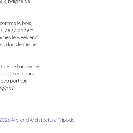
eux, baigné de
 comme le bois,
, ce salon sert
nimés le week end.
réés dans le même
 de de l’ancienne
adapté en cours
teau porteur.
agères.
2026 Atelier d'Architecture Tripode