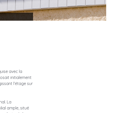
uise avec la
sait initialement
issant l’étage sur
nal. La
ial ample, situé