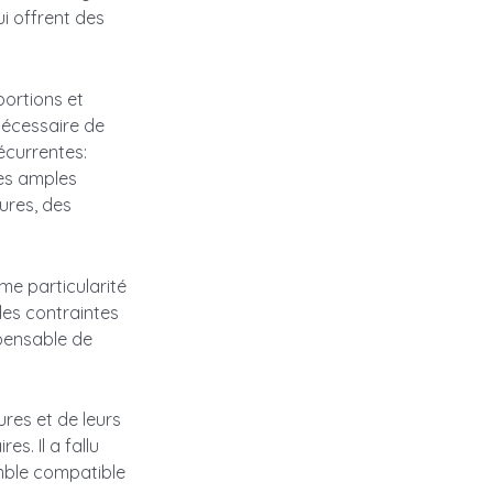
ui offrent des
ortions et
nécessaire de
écurrentes:
res amples
ures, des
me particularité
des contraintes
spensable de
ures et de leurs
s. Il a fallu
mble compatible