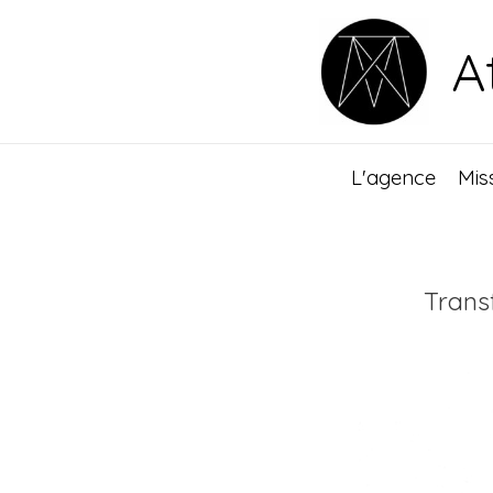
Aller
au
A
contenu
L'agence
Mis
Trans