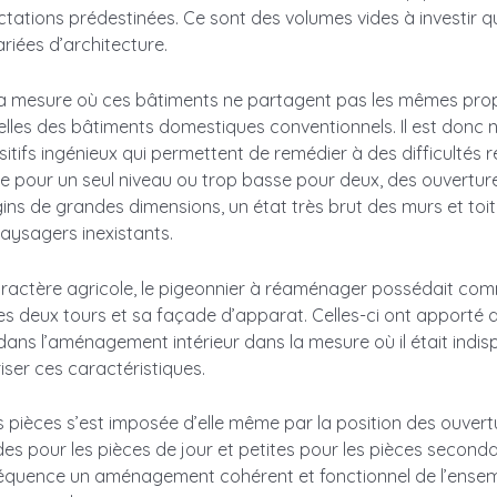
fectations prédestinées. Ce sont des volumes vides à investir q
ariées d’architecture.
a mesure où ces bâtiments ne partagent pas les mêmes prop
lles des bâtiments domestiques conventionnels. Il est donc 
itifs ingénieux qui permettent de remédier à des difficultés r
te pour un seul niveau ou trop basse pour deux, des ouvertu
ins de grandes dimensions, un état très brut des murs et toit
ysagers inexistants.
ractère agricole, le pigeonnier à réaménager possédait com
s deux tours et sa façade d’apparat. Celles-ci ont apporté 
ans l’aménagement intérieur dans la mesure où il était indi
iser ces caractéristiques.
s pièces s’est imposée d’elle même par la position des ouvert
s pour les pièces de jour et petites pour les pièces secondaire
équence un aménagement cohérent et fonctionnel de l’ense