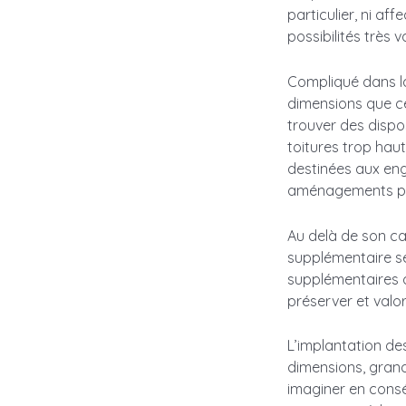
particulier, ni af
possibilités très v
Compliqué dans l
dimensions que ce
trouver des dispos
toitures trop hau
destinées aux eng
aménagements pa
Au delà de son ca
supplémentaire se
supplémentaires d
préserver et valor
L’implantation de
dimensions, grande
imaginer en cons