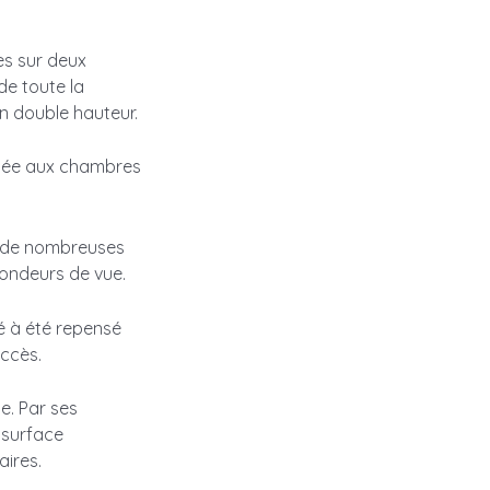
es sur deux
de toute la
en double hauteur.
tinée aux chambres
n de nombreuses
fondeurs de vue.
é à été repensé
accès.
e. Par ses
 surface
aires.