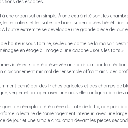
sitions des espaces.
à une organisation simple. À une extrémité sont les chambr
, les escaliers et les salles de bains superposées bénéficiant 
r. À l’autre extrémité se développe une grande pièce de jour 
faible hauteur sous toiture, seule une partie de la maison des
ménagée en étage à l’image d’une cabane « sous les toits » .
lumes intérieurs a été préservée au maximum par la créatio
 un cloisonnement minimal de l’ensemble offrant ainsi des pro
emment cerné par des friches agricoles et des champs de bl
que, verger et potager avec une nouvelle configuration des 
riques de réemploi à été créée du côté de la façade principal
renforce la lecture de l’aménagement intérieur avec une large
ce de jour et une simple circulation devant les pièces second